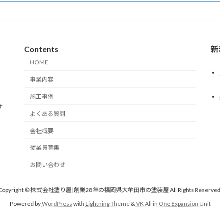
Contents
新
HOME
事業内容
施工事例
す
よくある質問
会社概要
従業員募集
お問い合わせ
Copyright © 株式会社塗り屋|創業28年の福岡県大牟田市の塗装屋 All Rights Reserved
Powered by
WordPress
with
Lightning Theme
&
VK All in One Expansion Unit