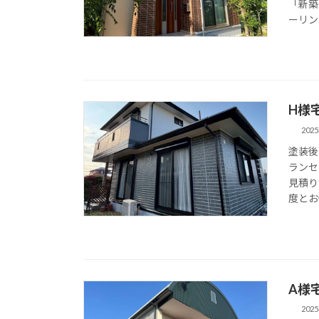
「新築
ーリン
H様
202
塗装後
ランセ
見積り
度とお
A様
202