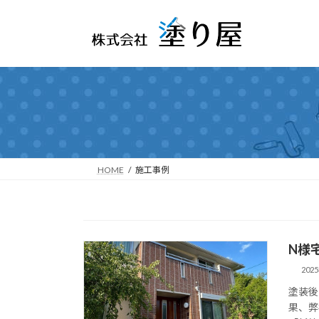
コ
ナ
ン
ビ
テ
ゲ
ン
ー
ツ
シ
へ
ョ
ス
ン
キ
に
ッ
移
プ
動
HOME
施工事例
N様
202
塗装後
果、弊