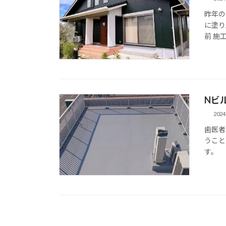
昨年の
に塗り
前 施
Nビ
202
歯医者
うこと
す。