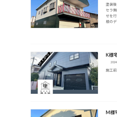
塗装後
セラ無
せを行
根のデ
K様
202
施工前
M様